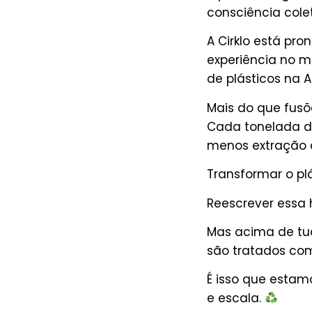
consciência col
A Cirklo está pr
experiência no 
de plásticos na 
Mais do que fusõ
Cada tonelada de
menos extração d
Transformar o plá
Reescrever essa h
Mas acima de tu
são tratados com 
É isso que estamo
e escala.