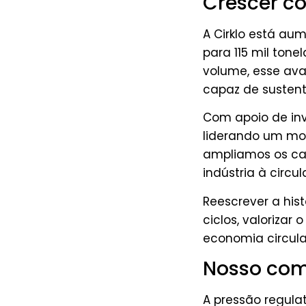
Crescer co
A Cirklo está au
para 115 mil ton
volume, esse ava
capaz de sustent
Com apoio de inve
liderando um mo
ampliamos os can
indústria à circu
Reescrever a hist
ciclos, valorizar
economia circula
Nosso com
A pressão regula