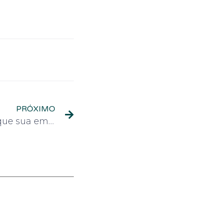
PRÓXIMO
Mais que reciclável: por que sua embalagem precisa ser reciclada