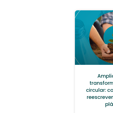
Amplia
transfor
circular: c
reescreven
plá