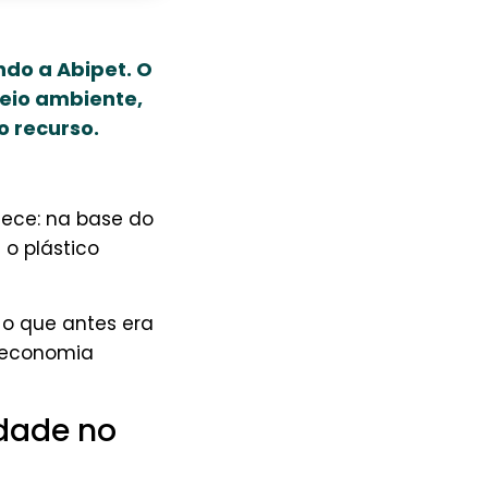
ndo a Abipet. O
meio ambiente,
o recurso.
tece: na base do
 o plástico
 o que antes era
à economia
idade no