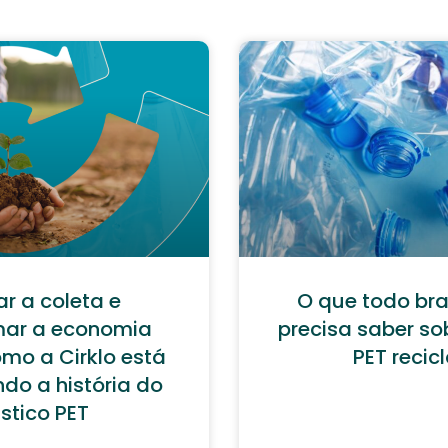
r a coleta e
O que todo br
mar a economia
precisa saber so
omo a Cirklo está
PET recic
do a história do
stico PET