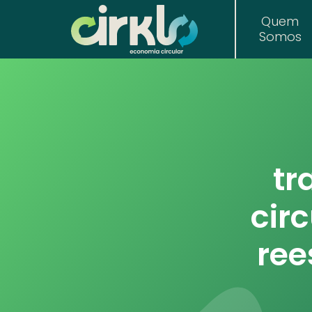
Quem
Somos
tr
cir
ree