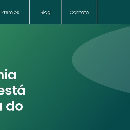
Prêmios
Blog
Contato
mia
está
a do