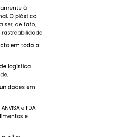
ivamente à
al. O plástico
a ser, de fato,
 rastreabilidade.
acto em toda a
e logística
ade;
 unidades em
a ANVISA e FDA
limentos e