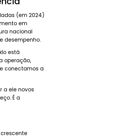
ência
eladas (em 2024)
cimento em
ura nacional
e e desempenho.
klo está
a operação,
a e conectamos a
ar a ele novos
eço. É a
 crescente