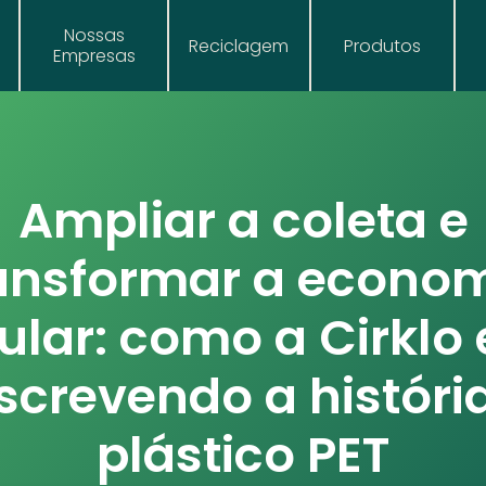
Nossas
Reciclagem
Produtos
Empresas
Ampliar a coleta e
ansformar a econo
cular: como a Cirklo 
screvendo a históri
plástico PET