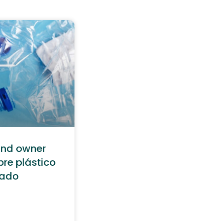
and owner
bre plástico
lado