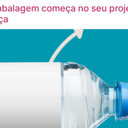
mbalagem começa no seu projet
ça